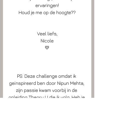
ervaringen!
Houd je me op de hoogte??
Veel liefs,
Nicole
💛
PS: Deze challenge omdat ik 
geïnspireerd ben door Nipun Mehta, 
zijn passie kwam voorbij in de 
opleiding Theory U die ik volg. Heb je 
van Nipun Mehta gehoord? 
Zoek zijn 
TEDTalks
 maar eens op.