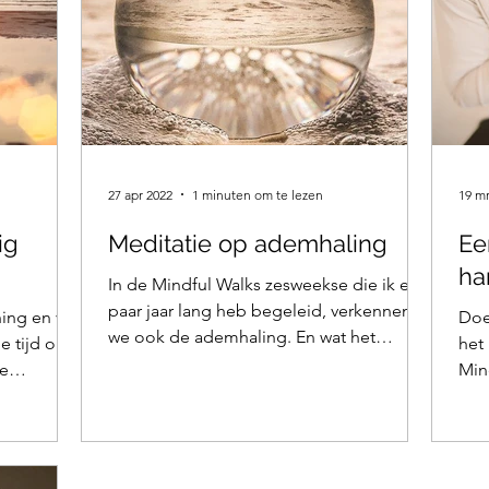
27 apr 2022
1 minuten om te lezen
19 mr
ig
Meditatie op ademhaling
Ee
ha
In de Mindful Walks zesweekse die ik een
paar jaar lang heb begeleid, verkennen
ing en van
Doe
we ook de ademhaling. En wat het
e tijd om
het 
betekent om met je...
ze
Min
hart