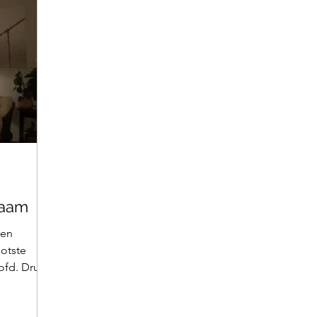
haam
een
ootste
ofd. Druk
...