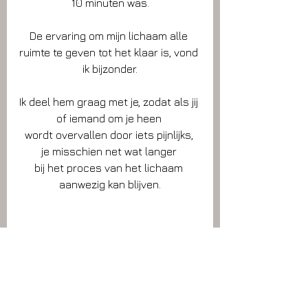
10 minuten was.
De ervaring om mijn lichaam alle 
ruimte te geven tot het klaar is, vond 
ik bijzonder.
Ik deel hem graag met je, zodat als jij 
of iemand om je heen 
wordt overvallen door iets pijnlijks, 
je misschien net wat langer 
bij het proces van het lichaam 
aanwezig kan blijven.
Diep vertrouwen
Ook voor kinderen is het zo gezond 
als ze vallen of zich stoten, 
dat ze leren daar oke mee te zijn en 
erbij te blijven.