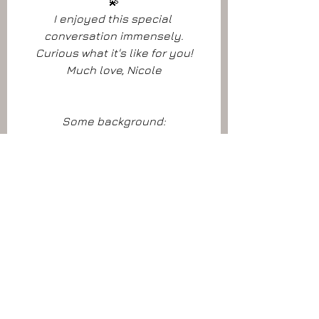
💫
I enjoyed this special 
conversation immensely.
Curious what it's like for you!
Much love, Nicole
Some background:
- Carina's website: 
www.sunbeings.org
- Her blog on living without a 
phone for 15 years now: 
Happy & 
free without a phone
- My blog on having no 
smartphone: 
What I learned in 3 
months about living without a 
smartphone